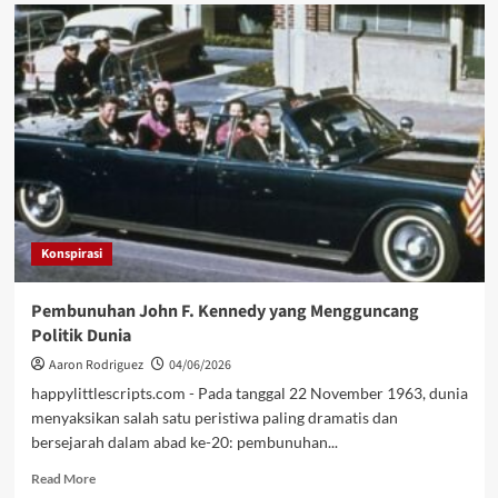
Fakta
Menarik
Peradaban
Tiongkok
Kuno
yang
Paling
Berpengaruh
Konspirasi
Pembunuhan John F. Kennedy yang Mengguncang
Politik Dunia
Aaron Rodriguez
04/06/2026
happylittlescripts.com - Pada tanggal 22 November 1963, dunia
menyaksikan salah satu peristiwa paling dramatis dan
bersejarah dalam abad ke-20: pembunuhan...
Read
Read More
more