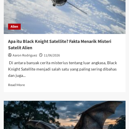
Global
Alien
Apa itu Black Knight Satellite? Fakta Menarik Misteri
Satelit Alien
Aaron Rodriguez
11/06/2026
Di antara banyak cerita misterius tentang luar angkasa, Black
Knight Satellite menjadi salah satu yang paling sering dibahas
dan juga...
Read
Read More
more
about
Apa
itu
Black
Knight
Satellite?
Fakta