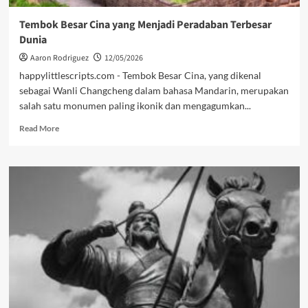
Tembok Besar Cina yang Menjadi Peradaban Terbesar
Dunia
Aaron Rodriguez
12/05/2026
happylittlescripts.com - Tembok Besar Cina, yang dikenal
sebagai Wanli Changcheng dalam bahasa Mandarin, merupakan
salah satu monumen paling ikonik dan mengagumkan...
Read
Read More
more
about
Tembok
Besar
Cina
yang
Menjadi
Peradaban
Terbesar
Dunia