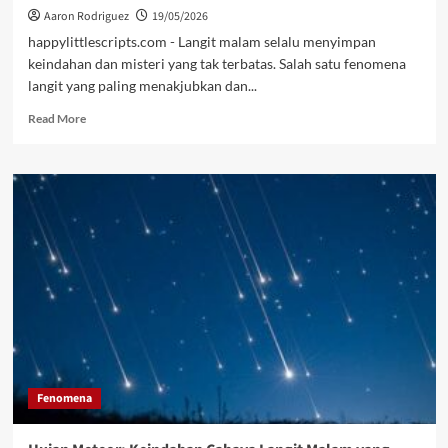
Aaron Rodriguez
19/05/2026
happylittlescripts.com - Langit malam selalu menyimpan
keindahan dan misteri yang tak terbatas. Salah satu fenomena
langit yang paling menakjubkan dan...
Read
Read More
more
about
Fenomena
Aurora
Borealis:
Cahaya
Langit
Paling
yang
Memikat
Fenomena