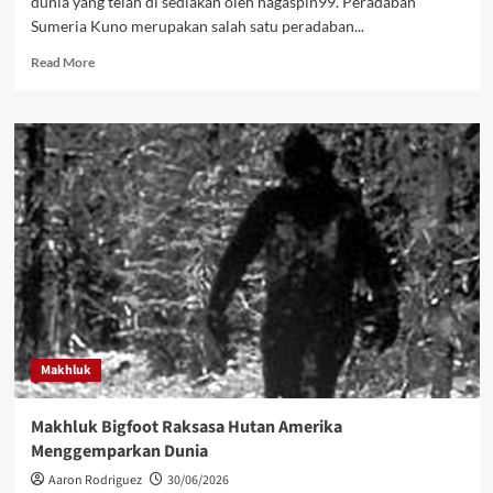
dunia yang telah di sediakan oleh nagaspin99. Peradaban
Sumeria Kuno merupakan salah satu peradaban...
Read
Read More
more
about
Peradaban
Sumeria
Kuno
yang
Jadi
Awal
Perkembangan
Budaya
Makhluk
Makhluk Bigfoot Raksasa Hutan Amerika
Menggemparkan Dunia
Aaron Rodriguez
30/06/2026