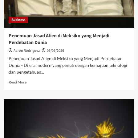
Biru
Business
Penemuan Jasad Alien di Meksiko yang Menjadi
Perdebatan Dunia
Aaron Rodriguez
05/05/2026
Penemuan Jasad Alien di Meksiko yang Menjadi Perdebatan
Dunia - Di era modern yang penuh dengan kemajuan teknologi
dan pengetahuan...
Read
Read More
more
about
Penemuan
Jasad
Alien
di
Meksiko
yang
Menjadi