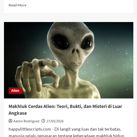
Read
Read More
more
about
Bukti
UFO
dan
Penampakan
Alien
Lompat
Viral
di
Media
Sosial
Alien
Makhluk Cerdas Alien: Teori, Bukti, dan Misteri di Luar
Angkasa
Aaron Rodriguez
27/05/2026
happylittlescripts.com - Di langit yang luas dan tak terbatas,
manusia selalu penasaran tentang keberadaan makhluk hidup