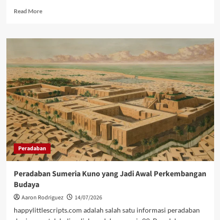
Read
Read More
more
about
Gempa
Bumi:
Fenomena
Alam
yang
Bisa
Terjadi
Tanpa
Peringatan
Peradaban
Peradaban Sumeria Kuno yang Jadi Awal Perkembangan
Budaya
Aaron Rodriguez
14/07/2026
happylittlescripts.com adalah salah satu informasi peradaban