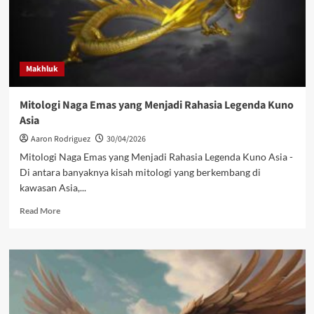
Perdebatan
Dunia
Makhluk
Mitologi Naga Emas yang Menjadi Rahasia Legenda Kuno
Asia
Aaron Rodriguez
30/04/2026
Mitologi Naga Emas yang Menjadi Rahasia Legenda Kuno Asia -
Di antara banyaknya kisah mitologi yang berkembang di
kawasan Asia,...
Read
Read More
more
about
Mitologi
Naga
Emas
yang
Menjadi