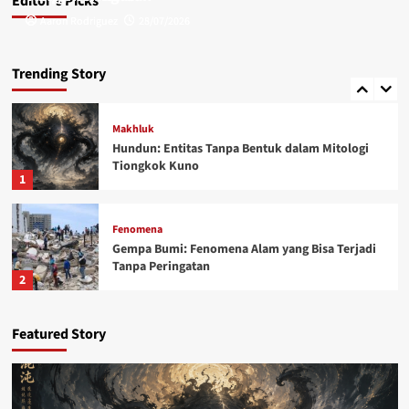
Editor’s Picks
Aaron Rodriguez
Aaron Rodriguez
28/07/2026
25/07/2026
Makhluk
Skinwalker: Makhluk Legenda yang Konon
Dapat Meniru Manusia
Trending Story
5
Makhluk
Hundun: Entitas Tanpa Bentuk dalam Mitologi
Tiongkok Kuno
1
Fenomena
Gempa Bumi: Fenomena Alam yang Bisa Terjadi
Tanpa Peringatan
2
Peradaban
Featured Story
Peradaban Sumeria Kuno yang Jadi Awal
Perkembangan Budaya
3