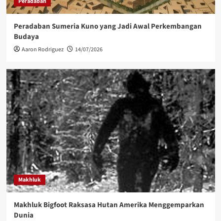
Peradaban
Peradaban Sumeria Kuno yang Jadi Awal Perkembangan
Budaya
Aaron Rodriguez
14/07/2026
Makhluk
Makhluk Bigfoot Raksasa Hutan Amerika Menggemparkan
Dunia