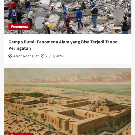
Peradaban
Peradaban Sumeria Kuno yang Jadi Awal
Perkembangan Budaya
3
Fenomena
Makhluk
Gempa Bumi: Fenomena Alam yang Bisa Terjadi Tanpa
Makhluk Bigfoot Raksasa Hutan Amerika
Peringatan
Menggemparkan Dunia
4
Aaron Rodriguez
25/07/2026
Makhluk
Skinwalker: Makhluk Legenda yang Konon
Dapat Meniru Manusia
5