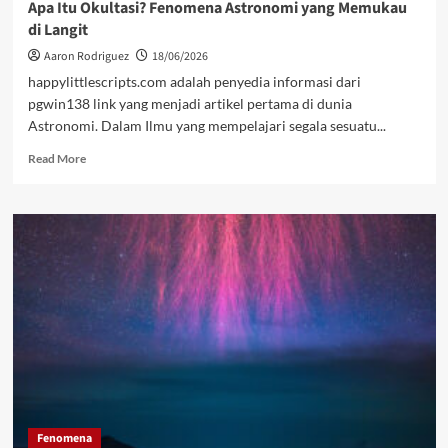
Apa Itu Okultasi? Fenomena Astronomi yang Memukau
di Langit
Aaron Rodriguez
18/06/2026
happylittlescripts.com adalah penyedia informasi dari
pgwin138 link yang menjadi artikel pertama di dunia
Astronomi. Dalam Ilmu yang mempelajari segala sesuatu...
Read
Read More
more
about
Apa
Itu
Okultasi?
Fenomena
Astronomi
yang
Memukau
di
Langit
Fenomena