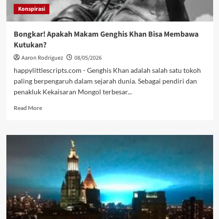
Konspirasi
Bongkar! Apakah Makam Genghis Khan Bisa Membawa
Kutukan?
Aaron Rodriguez
08/05/2026
happylittlescripts.com - Genghis Khan adalah salah satu tokoh
paling berpengaruh dalam sejarah dunia. Sebagai pendiri dan
penakluk Kekaisaran Mongol terbesar...
Read
Read More
more
about
Bongkar!
Apakah
Makam
Genghis
Khan
Bisa
Membawa
Kutukan?