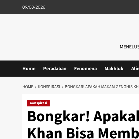
Skip
09/08/2026
to
content
MENELUS
Home
Peradaban
Fenomena
Makhluk
Ali
HOME
KONSPIRASI
BONGKAR! APAKAH MAKAM GENGHIS KH
Konspirasi
Bongkar! Apaka
Khan Bisa Mem