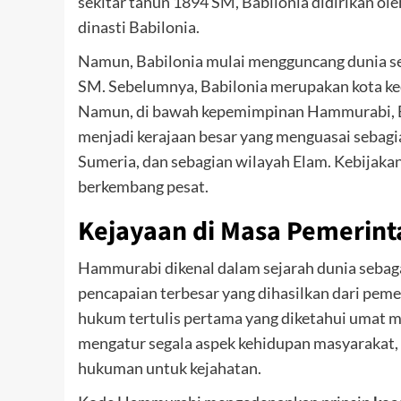
sekitar tahun 1894 SM, Babilonia didirikan ol
dinasti Babilonia.
Namun, Babilonia mulai mengguncang dunia s
SM. Sebelumnya, Babilonia merupakan kota kecil
Namun, di bawah kepemimpinan Hammurabi, Ba
menjadi kerajaan besar yang menguasai sebag
Sumeria, dan sebagian wilayah Elam. Kebijaka
berkembang pesat.
Kejayaan di Masa Pemerin
Hammurabi dikenal dalam sejarah dunia sebaga
pencapaian terbesar yang dihasilkan dari pem
hukum tertulis pertama yang diketahui umat ma
mengatur segala aspek kehidupan masyarakat, 
hukuman untuk kejahatan.