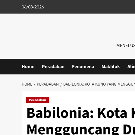
Skip
06/08/2026
to
content
MENELUS
Home
Peradaban
Fenomena
Makhluk
Ali
HOME
PERADABAN
BABILONIA: KOTA KUNO YANG MENGGU
Peradaban
Babilonia: Kota
Mengguncang Du