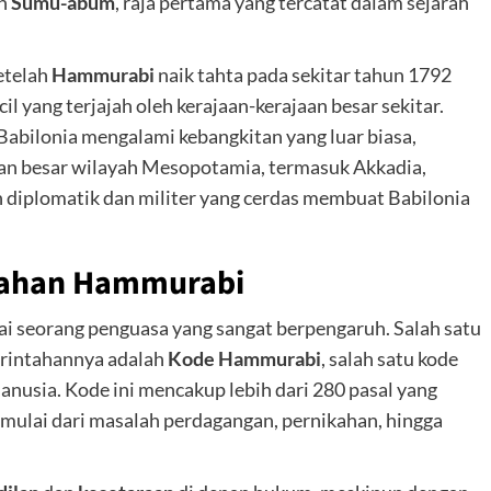
eh
Sumu-abum
, raja pertama yang tercatat dalam sejarah
etelah
Hammurabi
naik tahta pada sekitar tahun 1792
 yang terjajah oleh kerajaan-kerajaan besar sekitar.
bilonia mengalami kebangkitan yang luar biasa,
ian besar wilayah Mesopotamia, termasuk Akkadia,
n diplomatik dan militer yang cerdas membuat Babilonia
tahan Hammurabi
i seorang penguasa yang sangat berpengaruh. Salah satu
erintahannya adalah
Kode Hammurabi
, salah satu kode
nusia. Kode ini mencakup lebih dari 280 pasal yang
mulai dari masalah perdagangan, pernikahan, hingga