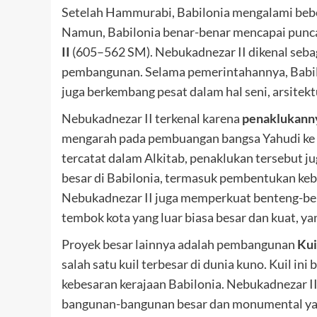
Setelah Hammurabi, Babilonia mengalami bebe
Namun, Babilonia benar-benar mencapai punc
II
(605–562 SM). Nebukadnezar II dikenal sebag
pembangunan. Selama pemerintahannya, Babilon
juga berkembang pesat dalam hal seni, arsitek
Nebukadnezar II terkenal karena
penaklukann
mengarah pada pembuangan bangsa Yahudi ke B
tercatat dalam Alkitab, penaklukan tersebut 
besar di Babilonia, termasuk pembentukan keb
Nebukadnezar II juga memperkuat benteng-be
tembok kota yang luar biasa besar dan kuat, y
Proyek besar lainnya adalah pembangunan
Kui
salah satu kuil terbesar di dunia kuno. Kuil i
kebesaran kerajaan Babilonia. Nebukadnezar I
bangunan-bangunan besar dan monumental y