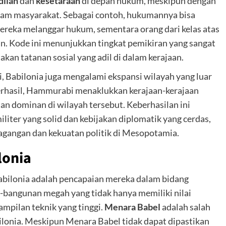
dilan
dan
kesetaraan
di depan hukum, meskipun dengan
alam masyarakat. Sebagai contoh, hukumannya bisa
 mereka melanggar hukum, sementara orang dari kelas atas
an. Kode ini menunjukkan tingkat pemikiran yang sangat
kan tatanan sosial yang adil di dalam kerajaan.
 Babilonia juga mengalami ekspansi wilayah yang luar
berhasil, Hammurabi menaklukkan kerajaan-kerajaan
an dominan di wilayah tersebut. Keberhasilan ini
liter yang solid dan kebijakan diplomatik yang cerdas,
agangan dan kekuatan politik di Mesopotamia.
lonia
Babilonia adalah pencapaian mereka dalam bidang
n-bangunan megah yang tidak hanya memiliki nilai
ampilan teknik yang tinggi.
Menara Babel
adalah salah
bilonia. Meskipun Menara Babel tidak dapat dipastikan