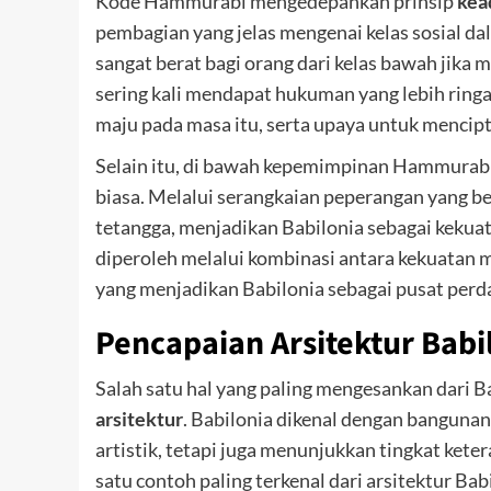
Kode Hammurabi mengedepankan prinsip
kea
pembagian yang jelas mengenai kelas sosial d
sangat berat bagi orang dari kelas bawah jika
sering kali mendapat hukuman yang lebih ring
maju pada masa itu, serta upaya untuk mencipta
Selain itu, di bawah kepemimpinan Hammurabi,
biasa. Melalui serangkaian peperangan yang 
tetangga, menjadikan Babilonia sebagai kekuat
diperoleh melalui kombinasi antara kekuatan mi
yang menjadikan Babilonia sebagai pusat perd
Pencapaian Arsitektur Babi
Salah satu hal yang paling mengesankan dari 
arsitektur
. Babilonia dikenal dengan banguna
artistik, tetapi juga menunjukkan tingkat keter
satu contoh paling terkenal dari arsitektur Ba