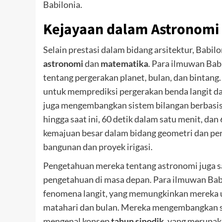
Babilonia.
Kejayaan dalam Astronomi
Selain prestasi dalam bidang arsitektur, Babi
astronomi
dan
matematika
. Para ilmuwan Ba
tentang pergerakan planet, bulan, dan bintan
untuk memprediksi pergerakan benda langit da
juga mengembangkan sistem bilangan berbasi
hingga saat ini, 60 detik dalam satu menit, d
kemajuan besar dalam bidang geometri dan pe
bangunan dan proyek irigasi.
Pengetahuan mereka tentang astronomi juga 
pengetahuan di masa depan. Para ilmuwan Bab
fenomena langit, yang memungkinkan mereka 
matahari dan bulan. Mereka mengembangkan s
mengenal konsep
tahun sinodik
, yang merupak