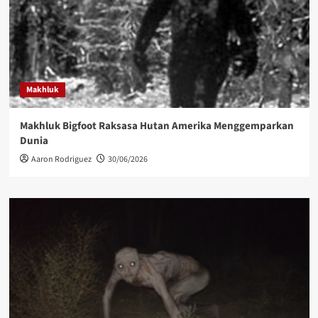
Makhluk
Makhluk Bigfoot Raksasa Hutan Amerika Menggemparkan
Dunia
Aaron Rodriguez
30/06/2026