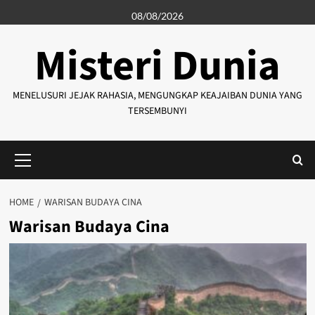
Skip
08/08/2026
to
content
Misteri Dunia
MENELUSURI JEJAK RAHASIA, MENGUNGKAP KEAJAIBAN DUNIA YANG
TERSEMBUNYI
Primary
Menu
HOME
WARISAN BUDAYA CINA
Warisan Budaya Cina