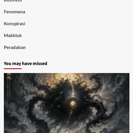
Fenomena
Konspirasi
Makhluk
Peradaban
You may have missed