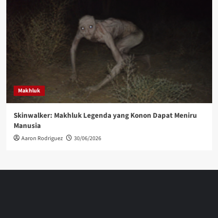
Makhluk
Skinwalker: Makhluk Legenda yang Konon Dapat Meniru
Manusia
Aaron Rodriguez
30/06/2026