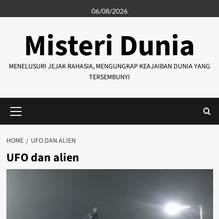
Skip
06/08/2026
to
content
Misteri Dunia
MENELUSURI JEJAK RAHASIA, MENGUNGKAP KEAJAIBAN DUNIA YANG
TERSEMBUNYI
Primary
Menu
HOME
UFO DAN ALIEN
UFO dan alien