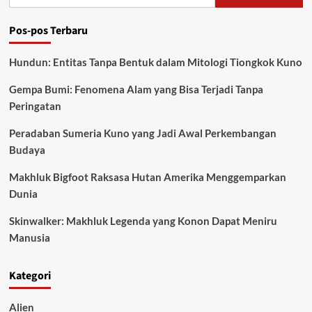
untuk:
Alien:
Teori,
Pos-pos Terbaru
Bukti,
dan
Misteri
Hundun: Entitas Tanpa Bentuk dalam Mitologi Tiongkok Kuno
di
Luar
Gempa Bumi: Fenomena Alam yang Bisa Terjadi Tanpa
Angkasa
Peringatan
Peradaban Sumeria Kuno yang Jadi Awal Perkembangan
Budaya
Makhluk Bigfoot Raksasa Hutan Amerika Menggemparkan
Dunia
Skinwalker: Makhluk Legenda yang Konon Dapat Meniru
Manusia
Kategori
Alien