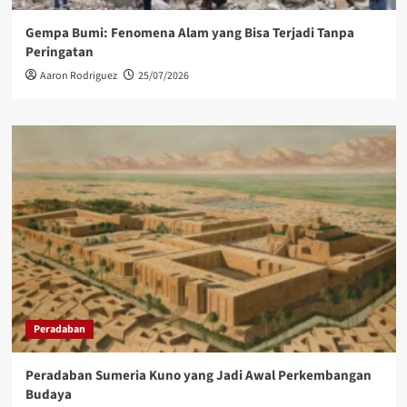
Gempa Bumi: Fenomena Alam yang Bisa Terjadi Tanpa
Peringatan
Aaron Rodriguez
25/07/2026
Peradaban
Peradaban Sumeria Kuno yang Jadi Awal Perkembangan
Budaya