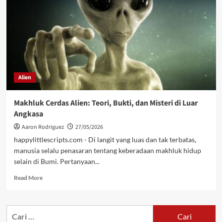
Alien
Lompat
Viral
di
Media
Sosial
Alien
Makhluk Cerdas Alien: Teori, Bukti, dan Misteri di Luar
Angkasa
Aaron Rodriguez
27/05/2026
happylittlescripts.com - Di langit yang luas dan tak terbatas,
manusia selalu penasaran tentang keberadaan makhluk hidup
selain di Bumi. Pertanyaan...
Read
Read More
more
about
Makhluk
Cari
Cerdas