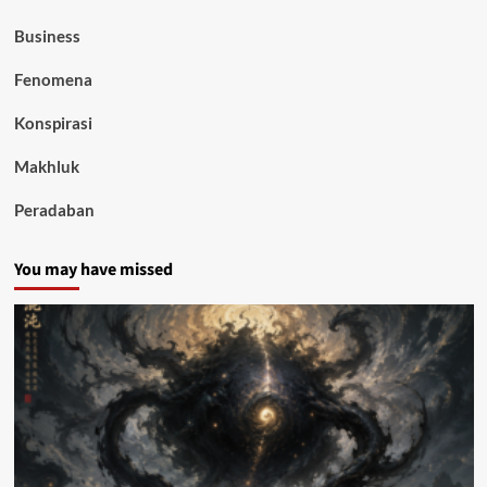
Business
Fenomena
Konspirasi
Makhluk
Peradaban
You may have missed