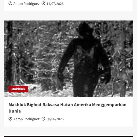
Aaron Rodriguez
14/07/2026
Makhluk
Makhluk Bigfoot Raksasa Hutan Amerika Menggemparkan
Dunia
Aaron Rodriguez
30/06/2026