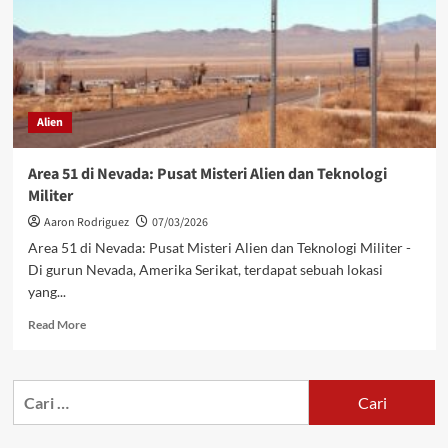
Alien
Area 51 di Nevada: Pusat Misteri Alien dan Teknologi
Militer
Aaron Rodriguez
07/03/2026
Area 51 di Nevada: Pusat Misteri Alien dan Teknologi Militer -
Di gurun Nevada, Amerika Serikat, terdapat sebuah lokasi
yang...
Read
Read More
more
about
Area
Cari
51
untuk:
di
Nevada: