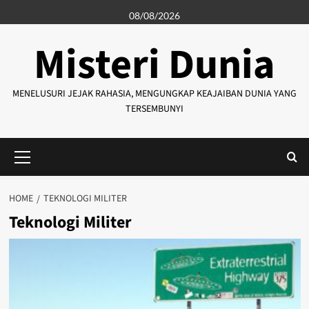
Skip
08/08/2026
to
content
Misteri Dunia
MENELUSURI JEJAK RAHASIA, MENGUNGKAP KEAJAIBAN DUNIA YANG
TERSEMBUNYI
Primary
Menu
HOME
TEKNOLOGI MILITER
Teknologi Militer