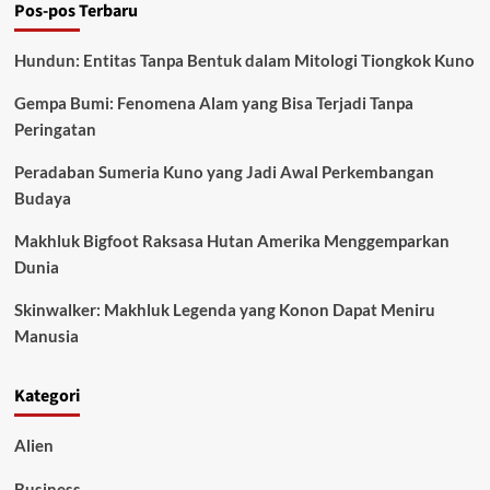
Pos-pos Terbaru
Pusat
Misteri
Alien
Hundun: Entitas Tanpa Bentuk dalam Mitologi Tiongkok Kuno
dan
Teknologi
Gempa Bumi: Fenomena Alam yang Bisa Terjadi Tanpa
Militer
Peringatan
Peradaban Sumeria Kuno yang Jadi Awal Perkembangan
Budaya
Makhluk Bigfoot Raksasa Hutan Amerika Menggemparkan
Dunia
Skinwalker: Makhluk Legenda yang Konon Dapat Meniru
Manusia
Kategori
Alien
Business