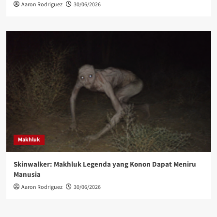
Aaron Rodriguez
30/06/2026
Makhluk
Skinwalker: Makhluk Legenda yang Konon Dapat Meniru
Manusia
Aaron Rodriguez
30/06/2026