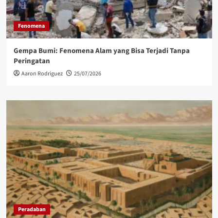
Fenomena
Gempa Bumi: Fenomena Alam yang Bisa Terjadi Tanpa
Peringatan
Aaron Rodriguez
25/07/2026
Peradaban