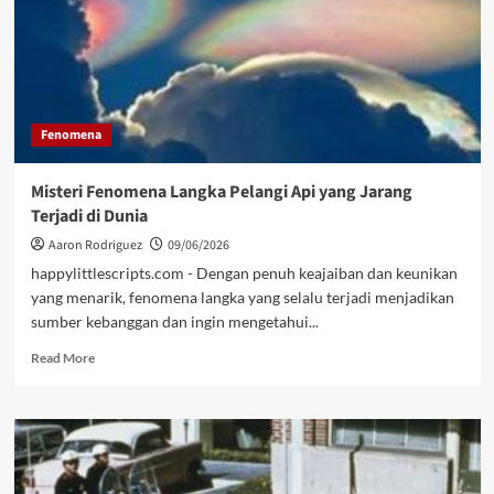
Fenomena
Misteri Fenomena Langka Pelangi Api yang Jarang
Terjadi di Dunia
Aaron Rodriguez
09/06/2026
happylittlescripts.com - Dengan penuh keajaiban dan keunikan
yang menarik, fenomena langka yang selalu terjadi menjadikan
sumber kebanggan dan ingin mengetahui...
Read
Read More
more
about
Misteri
Fenomena
Langka
Pelangi