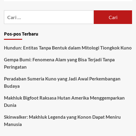
about
Makhluk
Cari
Cerdas
untuk:
Alien:
Teori,
Pos-pos Terbaru
Bukti,
dan
Misteri
Hundun: Entitas Tanpa Bentuk dalam Mitologi Tiongkok Kuno
di
Luar
Gempa Bumi: Fenomena Alam yang Bisa Terjadi Tanpa
Angkasa
Peringatan
Peradaban Sumeria Kuno yang Jadi Awal Perkembangan
Budaya
Makhluk Bigfoot Raksasa Hutan Amerika Menggemparkan
Dunia
Skinwalker: Makhluk Legenda yang Konon Dapat Meniru
Manusia