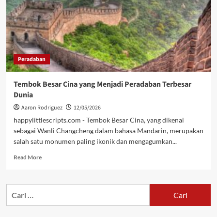
Peradaban
Tembok Besar Cina yang Menjadi Peradaban Terbesar
Dunia
Aaron Rodriguez
12/05/2026
happylittlescripts.com - Tembok Besar Cina, yang dikenal
sebagai Wanli Changcheng dalam bahasa Mandarin, merupakan
salah satu monumen paling ikonik dan mengagumkan...
Read
Read More
more
about
Tembok
Cari
Besar
untuk:
Cina
yang