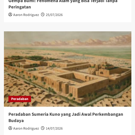
Gempa Bumi: Fenomena Alam yang Bisa Terjadi Tanpa
Peringatan
Aaron Rodriguez
25/07/2026
Peradaban
Peradaban Sumeria Kuno yang Jadi Awal Perkembangan
Budaya
Aaron Rodriguez
14/07/2026