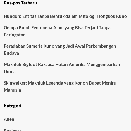
Pos-pos Terbaru
Menjadi
Peradaban
Terbesar
Hundun: Entitas Tanpa Bentuk dalam Mitologi Tiongkok Kuno
Dunia
Gempa Bumi: Fenomena Alam yang Bisa Terjadi Tanpa
Peringatan
Peradaban Sumeria Kuno yang Jadi Awal Perkembangan
Budaya
Makhluk Bigfoot Raksasa Hutan Amerika Menggemparkan
Dunia
Skinwalker: Makhluk Legenda yang Konon Dapat Meniru
Manusia
Kategori
Alien
Business