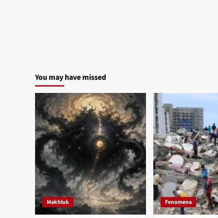
about
Peradaban
Lembah
Indus:
Warisan
Kuno
yang
Memikat
Dunia
You may have missed
Makhluk
Fenomena