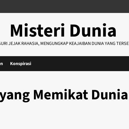
Misteri Dunia
URI JEJAK RAHASIA, MENGUNGKAP KEAJAIBAN DUNIA YANG TERS
en
Konspirasi
yang Memikat Dunia