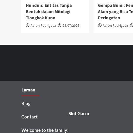
Hundun: Entitas Tanpa
Gempa Bumi: Fe
Bentuk dalam Mitologi
Alam yang Bisa Te
Tiongkok Kuno
Peringatan
Aaron Rodriguez
28/07/2026
Aaron Rodriguez
Laman
Blog
Slot Gacor
Contact
Welcome to the family!