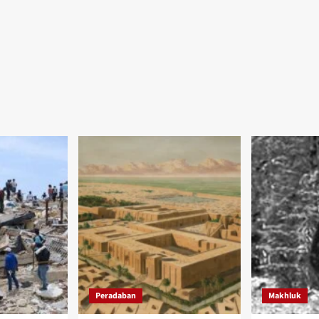
Peradaban
Makhluk