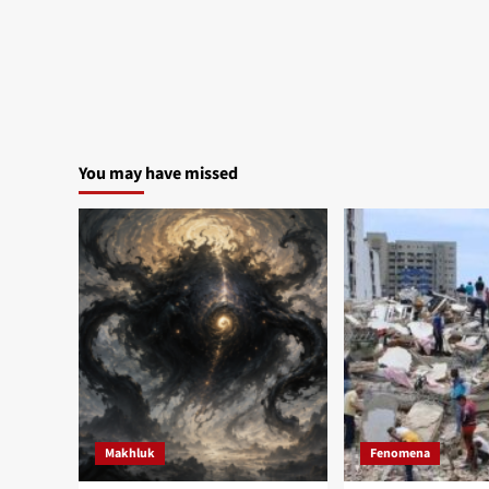
about
Bongkar!
Apakah
Makam
Genghis
Khan
Bisa
Membawa
Kutukan?
You may have missed
Makhluk
Fenomena