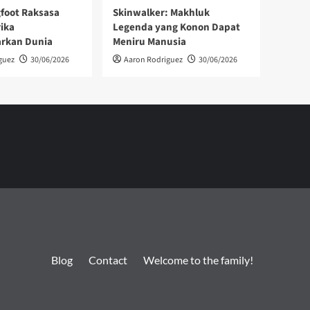
foot Raksasa
Skinwalker: Makhluk
ika
Legenda yang Konon Dapat
rkan Dunia
Meniru Manusia
guez
30/06/2026
Aaron Rodriguez
30/06/2026
Blog
Contact
Welcome to the family!