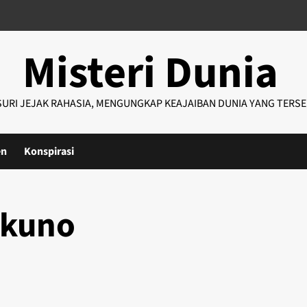
Misteri Dunia
URI JEJAK RAHASIA, MENGUNGKAP KEAJAIBAN DUNIA YANG TERS
en
Konspirasi
 kuno