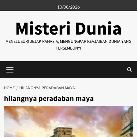
Skip
10/08/2026
to
content
Misteri Dunia
MENELUSURI JEJAK RAHASIA, MENGUNGKAP KEAJAIBAN DUNIA YANG
TERSEMBUNYI
Primary
Menu
HOME
HILANGNYA PERADABAN MAYA
hilangnya peradaban maya