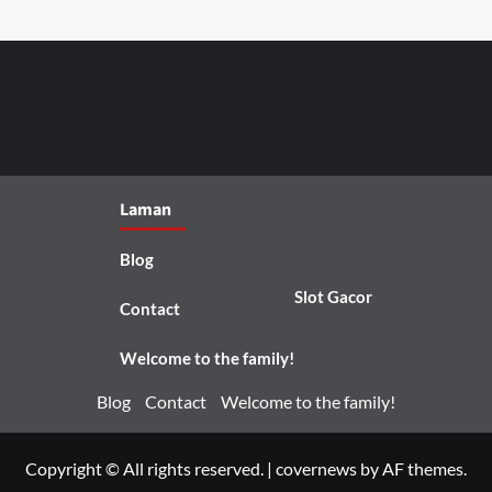
Laman
Blog
Slot Gacor
Contact
Welcome to the family!
Blog
Contact
Welcome to the family!
Copyright © All rights reserved.
|
covernews
by AF themes.