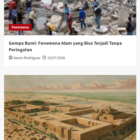
Fenomena
Gempa Bumi: Fenomena Alam yang Bisa Terjadi Tanpa
Peringatan
Aaron Rodriguez
25/07/2026