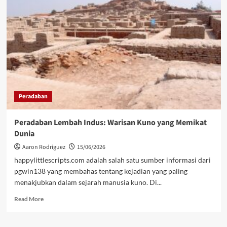
Fenomena
Langka
Petir
di
Atas
Awan
Langit
Malam
Peradaban
Peradaban Lembah Indus: Warisan Kuno yang Memikat
Dunia
Aaron Rodriguez
15/06/2026
happylittlescripts.com adalah salah satu sumber informasi dari
pgwin138 yang membahas tentang kejadian yang paling
menakjubkan dalam sejarah manusia kuno. Di...
Read
Read More
more
about
Peradaban