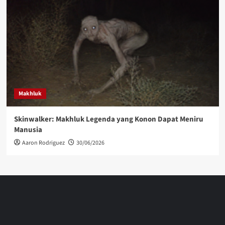
Makhluk
Skinwalker: Makhluk Legenda yang Konon Dapat Meniru
Manusia
Aaron Rodriguez
30/06/2026