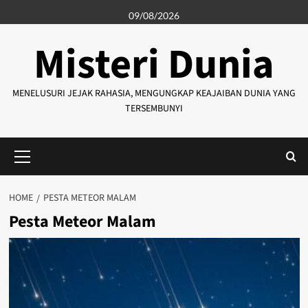
Skip
09/08/2026
to
content
Misteri Dunia
MENELUSURI JEJAK RAHASIA, MENGUNGKAP KEAJAIBAN DUNIA YANG
TERSEMBUNYI
Primary
Menu
HOME
PESTA METEOR MALAM
Pesta Meteor Malam