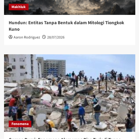
Makhluk
Hundun: Entitas Tanpa Bentuk dalam Mitologi Tiongkok
Kuno
Aaron Rodriguez
28/07/2026
Fenomena