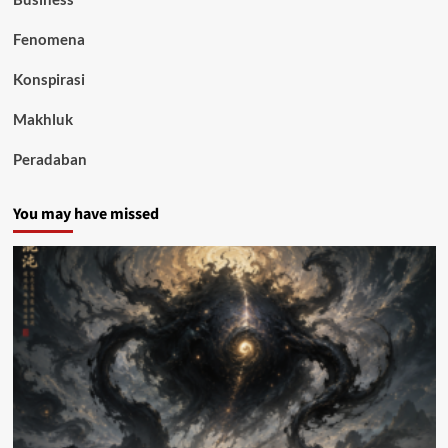
Fenomena
Konspirasi
Makhluk
Peradaban
You may have missed