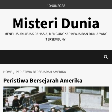
Skip
10/08/2026
to
content
Misteri Dunia
MENELUSURI JEJAK RAHASIA, MENGUNGKAP KEAJAIBAN DUNIA YANG
TERSEMBUNYI
Primary
Menu
HOME
PERISTIWA BERSEJARAH AMERIKA
Peristiwa Bersejarah Amerika