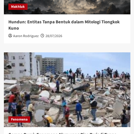
Makhluk
Hundun: Entitas Tanpa Bentuk dalam Mitologi Tiongkok
Kuno
Aaron Rodriguez
28/07/2026
Fenomena