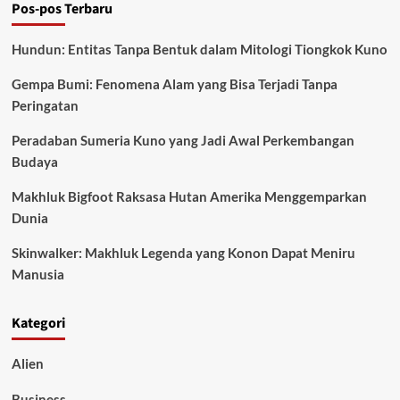
Pos-pos Terbaru
yang
Mengguncang
Politik
Hundun: Entitas Tanpa Bentuk dalam Mitologi Tiongkok Kuno
Dunia
Gempa Bumi: Fenomena Alam yang Bisa Terjadi Tanpa
Peringatan
Peradaban Sumeria Kuno yang Jadi Awal Perkembangan
Budaya
Makhluk Bigfoot Raksasa Hutan Amerika Menggemparkan
Dunia
Skinwalker: Makhluk Legenda yang Konon Dapat Meniru
Manusia
Kategori
Alien
Business