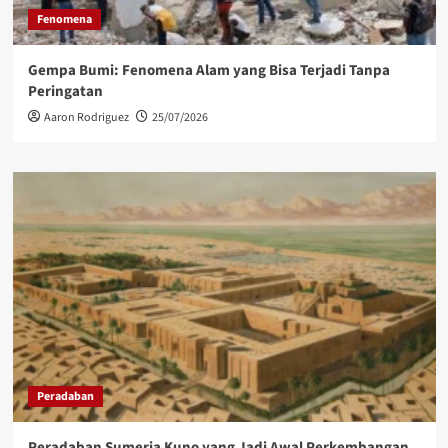
Fenomena
Gempa Bumi: Fenomena Alam yang Bisa Terjadi Tanpa
Peringatan
Aaron Rodriguez
25/07/2026
Peradaban
Peradaban Sumeria Kuno yang Jadi Awal Perkembangan