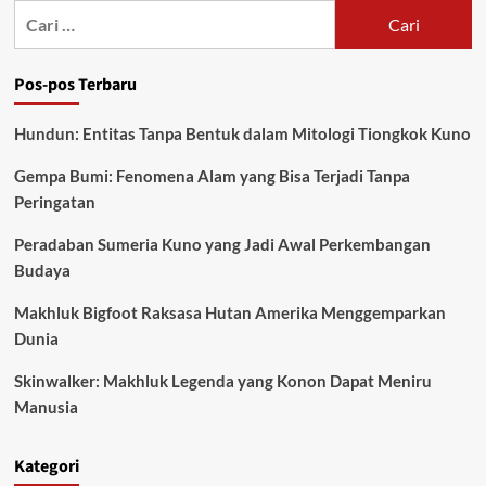
Cari
Cerdas
untuk:
Alien:
Teori,
Pos-pos Terbaru
Bukti,
dan
Misteri
Hundun: Entitas Tanpa Bentuk dalam Mitologi Tiongkok Kuno
di
Luar
Gempa Bumi: Fenomena Alam yang Bisa Terjadi Tanpa
Angkasa
Peringatan
Peradaban Sumeria Kuno yang Jadi Awal Perkembangan
Budaya
Makhluk Bigfoot Raksasa Hutan Amerika Menggemparkan
Dunia
Skinwalker: Makhluk Legenda yang Konon Dapat Meniru
Manusia
Kategori