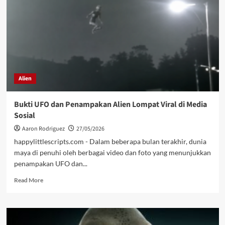
yang
Mengguncang
Politik
Dunia
Alien
Bukti UFO dan Penampakan Alien Lompat Viral di Media
Sosial
Aaron Rodriguez
27/05/2026
happylittlescripts.com - Dalam beberapa bulan terakhir, dunia
maya di penuhi oleh berbagai video dan foto yang menunjukkan
penampakan UFO dan...
Read
Read More
more
about
Bukti
UFO