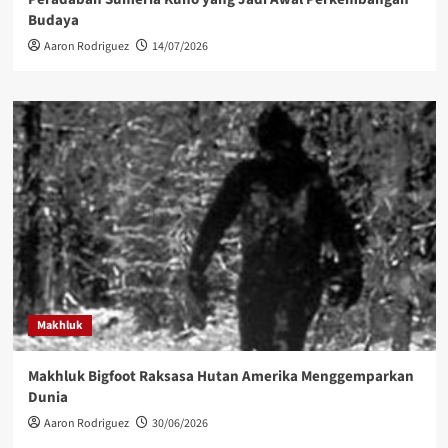
Budaya
Aaron Rodriguez
14/07/2026
Makhluk
Makhluk Bigfoot Raksasa Hutan Amerika Menggemparkan
Dunia
Aaron Rodriguez
30/06/2026