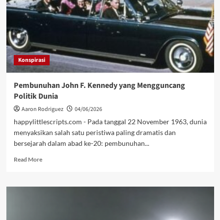
Konspirasi
Pembunuhan John F. Kennedy yang Mengguncang
Politik Dunia
Aaron Rodriguez
04/06/2026
happylittlescripts.com - Pada tanggal 22 November 1963, dunia
menyaksikan salah satu peristiwa paling dramatis dan
bersejarah dalam abad ke-20: pembunuhan...
Read
Read More
more
about
Pembunuhan
John
F.
Kennedy