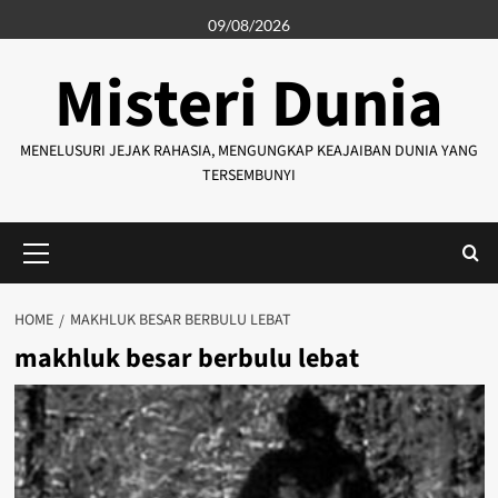
Skip
09/08/2026
to
content
Misteri Dunia
MENELUSURI JEJAK RAHASIA, MENGUNGKAP KEAJAIBAN DUNIA YANG
TERSEMBUNYI
Primary
Menu
HOME
MAKHLUK BESAR BERBULU LEBAT
makhluk besar berbulu lebat