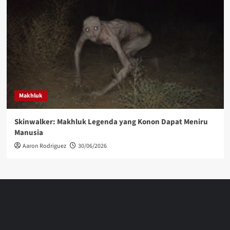
Makhluk
Skinwalker: Makhluk Legenda yang Konon Dapat Meniru
Manusia
Aaron Rodriguez
30/06/2026