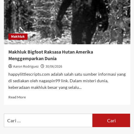
Makhluk
Makhluk Bigfoot Raksasa Hutan Amerika
Menggemparkan Dunia
Aaron Rodriguez
30/06/2026
happylittlescripts.com adalah salah satu sumber informasi yang
di sediakan oleh nagaspin99 link. Dalam misteri dunia,
keberadaan makhluk besar yang selalu...
Read
Read More
more
about
Makhluk
Cari
Bigfoot
untuk:
Raksasa
Hutan