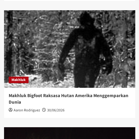
Makhluk
Makhluk Bigfoot Raksasa Hutan Amerika Menggemparkan
Dunia
Aaron Rodriguez
30/06/2026