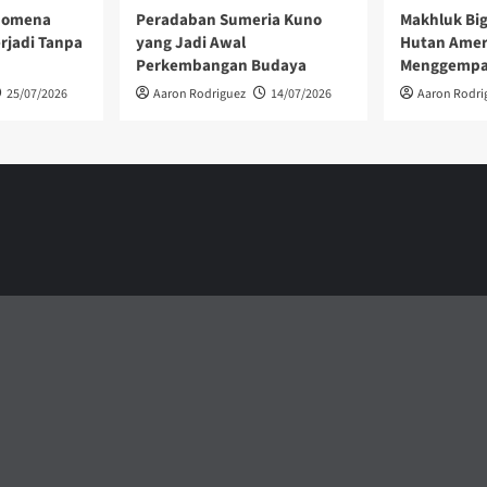
nomena
Peradaban Sumeria Kuno
Makhluk Big
rjadi Tanpa
yang Jadi Awal
Hutan Amer
Perkembangan Budaya
Menggempa
25/07/2026
Aaron Rodriguez
14/07/2026
Aaron Rodri