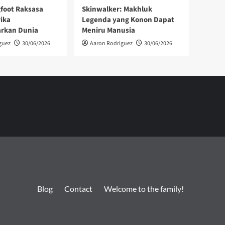
foot Raksasa
Skinwalker: Makhluk
ika
Legenda yang Konon Dapat
rkan Dunia
Meniru Manusia
guez
30/06/2026
Aaron Rodriguez
30/06/2026
Blog
Contact
Welcome to the family!