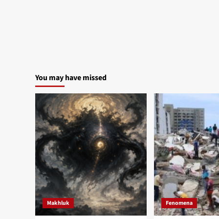
about
Asal-
Usul
Makhluk
Mitologi
Bjarndýrakóngur
dari
Legenda
Nordik
You may have missed
Makhluk
Fenomena