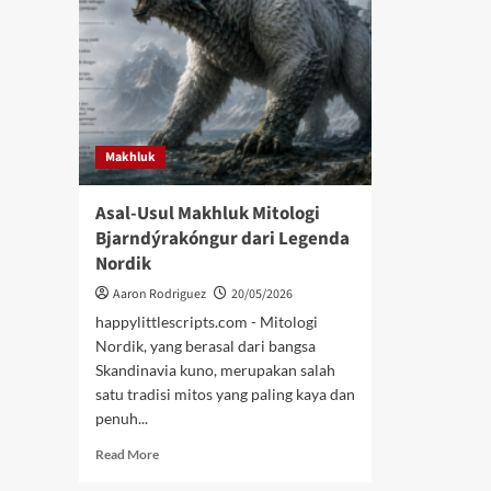
Makhluk
Asal-Usul Makhluk Mitologi
Bjarndýrakóngur dari Legenda
Nordik
Aaron Rodriguez
20/05/2026
happylittlescripts.com - Mitologi
Nordik, yang berasal dari bangsa
Skandinavia kuno, merupakan salah
satu tradisi mitos yang paling kaya dan
penuh...
Read
Read More
more