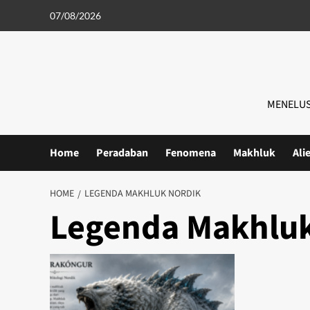
Skip
07/08/2026
to
content
MENELUS
Home
Peradaban
Fenomena
Makhluk
Ali
HOME
LEGENDA MAKHLUK NORDIK
Legenda Makhluk