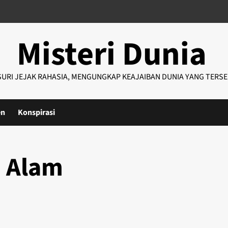
Misteri Dunia
URI JEJAK RAHASIA, MENGUNGKAP KEAJAIBAN DUNIA YANG TERS
en
Konspirasi
a Alam