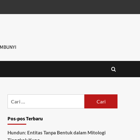
EMBUNYI
Cari
untuk:
Pos-pos Terbaru
Hundun: Entitas Tanpa Bentuk dalam Mitologi