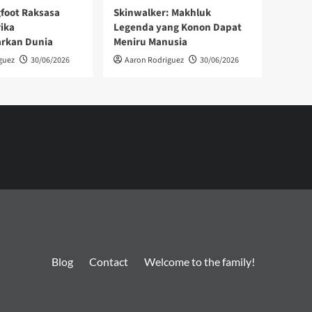
foot Raksasa
Skinwalker: Makhluk
ika
Legenda yang Konon Dapat
rkan Dunia
Meniru Manusia
guez
30/06/2026
Aaron Rodriguez
30/06/2026
Blog
Contact
Welcome to the family!