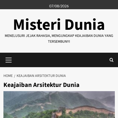
Skip
07/08/2026
to
content
Misteri Dunia
MENELUSURI JEJAK RAHASIA, MENGUNGKAP KEAJAIBAN DUNIA YANG
TERSEMBUNYI
Primary
Menu
HOME
KEAJAIBAN ARSITEKTUR DUNIA
Keajaiban Arsitektur Dunia