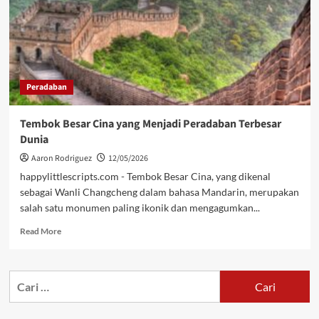
Peradaban
Tembok Besar Cina yang Menjadi Peradaban Terbesar
Dunia
Aaron Rodriguez
12/05/2026
happylittlescripts.com - Tembok Besar Cina, yang dikenal
sebagai Wanli Changcheng dalam bahasa Mandarin, merupakan
salah satu monumen paling ikonik dan mengagumkan...
Read
Read More
more
about
Tembok
Cari
Besar
untuk:
Cina
yang