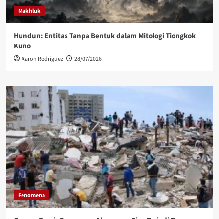
Makhluk
Hundun: Entitas Tanpa Bentuk dalam Mitologi Tiongkok
Kuno
Aaron Rodriguez
28/07/2026
Fenomena