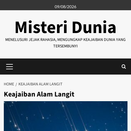
Skip
09/08/2026
to
content
Misteri Dunia
MENELUSURI JEJAK RAHASIA, MENGUNGKAP KEAJAIBAN DUNIA YANG
TERSEMBUNYI
Primary
Menu
HOME
KEAJAIBAN ALAM LANGIT
Keajaiban Alam Langit