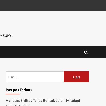
EMBUNYI
Cari
untuk:
Pos-pos Terbaru
Hundun: Entitas Tanpa Bentuk dalam Mitologi