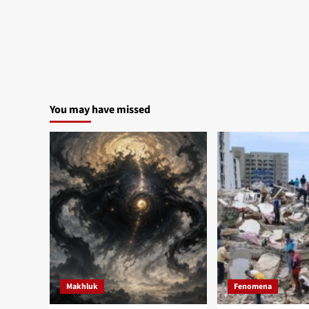
Negeri
Tertutup
dan
Misteri
Larangan
Media
You may have missed
Makhluk
Fenomena