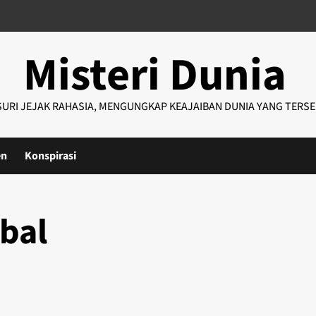
Misteri Dunia
URI JEJAK RAHASIA, MENGUNGKAP KEAJAIBAN DUNIA YANG TERS
en
Konspirasi
obal