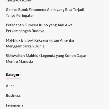
Tiongkok Kuno
Gempa Bumi: Fenomena Alam yang Bisa Terjadi
Tanpa Peringatan
Peradaban Sumeria Kuno yang Jadi Awal
Perkembangan Budaya
Makhluk Bigfoot Raksasa Hutan Amerika
Menggemparkan Dunia
Skinwalker: Makhluk Legenda yang Konon Dapat
Meniru Manusia
Kategori
Alien
Business
Fenomena