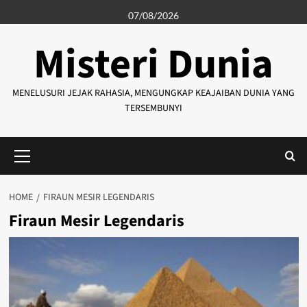
Skip
07/08/2026
to
content
Misteri Dunia
MENELUSURI JEJAK RAHASIA, MENGUNGKAP KEAJAIBAN DUNIA YANG
TERSEMBUNYI
Primary
Menu
HOME
FIRAUN MESIR LEGENDARIS
Firaun Mesir Legendaris