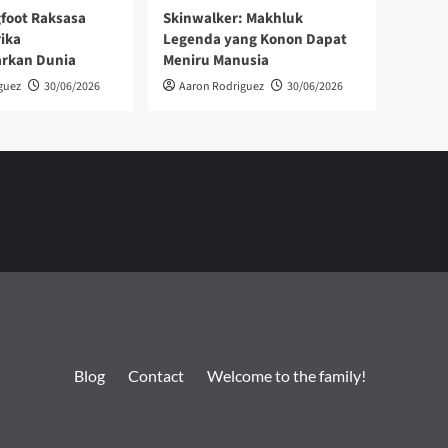
foot Raksasa
Skinwalker: Makhluk
ika
Legenda yang Konon Dapat
rkan Dunia
Meniru Manusia
guez
30/06/2026
Aaron Rodriguez
30/06/2026
Blog
Contact
Welcome to the family!