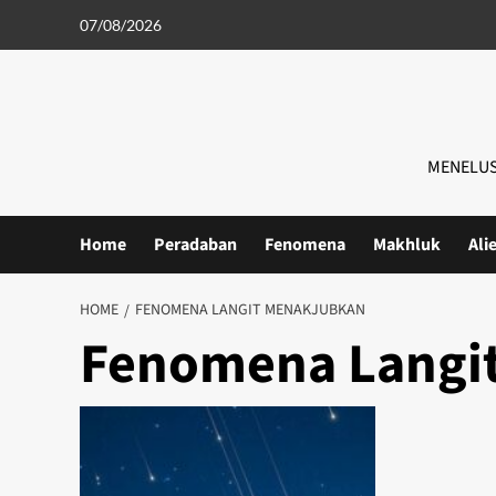
Skip
07/08/2026
to
content
MENELUS
Home
Peradaban
Fenomena
Makhluk
Ali
HOME
FENOMENA LANGIT MENAKJUBKAN
Fenomena Langi