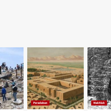
Peradaban
Makhluk