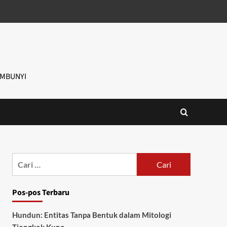
EMBUNYI
Cari
untuk:
Pos-pos Terbaru
Hundun: Entitas Tanpa Bentuk dalam Mitologi