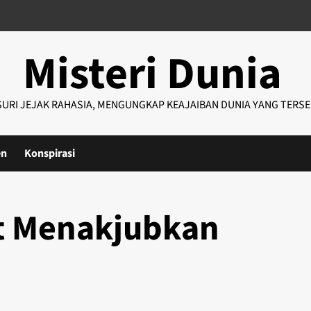
Misteri Dunia
URI JEJAK RAHASIA, MENGUNGKAP KEAJAIBAN DUNIA YANG TERS
en
Konspirasi
t Menakjubkan