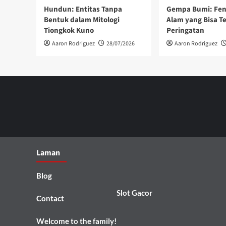
Hundun: Entitas Tanpa
Gempa Bumi: Fe
Bentuk dalam Mitologi
Alam yang Bisa Te
Tiongkok Kuno
Peringatan
Aaron Rodriguez
28/07/2026
Aaron Rodriguez
Laman
Blog
Slot Gacor
Contact
Welcome to the family!