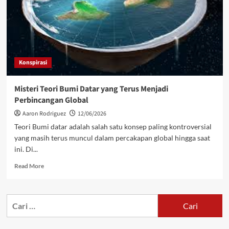
Konspirasi
Misteri Teori Bumi Datar yang Terus Menjadi
Perbincangan Global
Aaron Rodriguez
12/06/2026
Teori Bumi datar adalah salah satu konsep paling kontroversial
yang masih terus muncul dalam percakapan global hingga saat
ini. Di...
Read
Read More
more
about
Misteri
Cari
Teori
untuk:
Bumi
Datar