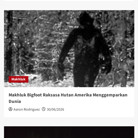
Makhluk
Makhluk Bigfoot Raksasa Hutan Amerika Menggemparkan
Dunia
Aaron Rodriguez
30/06/2026