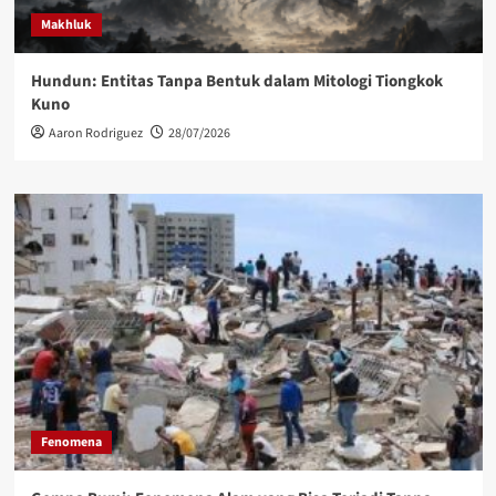
Makhluk
Hundun: Entitas Tanpa Bentuk dalam Mitologi Tiongkok
Kuno
Aaron Rodriguez
28/07/2026
Fenomena