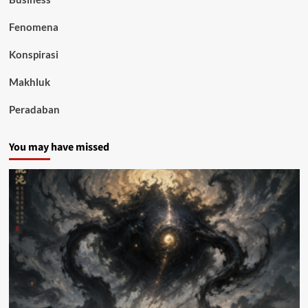
Fenomena
Konspirasi
Makhluk
Peradaban
You may have missed