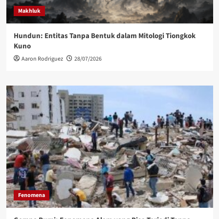
Makhluk
Hundun: Entitas Tanpa Bentuk dalam Mitologi Tiongkok
Kuno
Aaron Rodriguez
28/07/2026
Fenomena