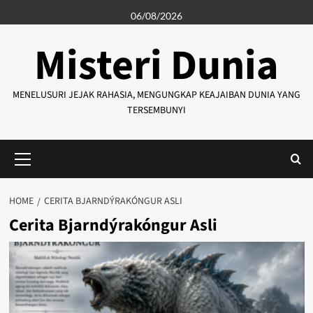
Skip
06/08/2026
to
content
Misteri Dunia
MENELUSURI JEJAK RAHASIA, MENGUNGKAP KEAJAIBAN DUNIA YANG
TERSEMBUNYI
Primary
Menu
HOME
CERITA BJARNDÝRAKÓNGUR ASLI
Cerita Bjarndýrakóngur Asli