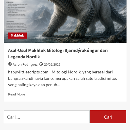
Makhluk
Asal-Usul Makhluk Mitologi Bjarndýrakóngur dari
Legenda Nordik
Aaron Rodriguez
20/05/2026
happylittlescripts.com - Mitologi Nordik, yang berasal dari
bangsa Skandinavia kuno, merupakan salah satu tradisi mitos
yang paling kaya dan penuh...
Read
Read More
more
about
Asal-
Cari
Usul
untuk:
Makhluk
Mitologi