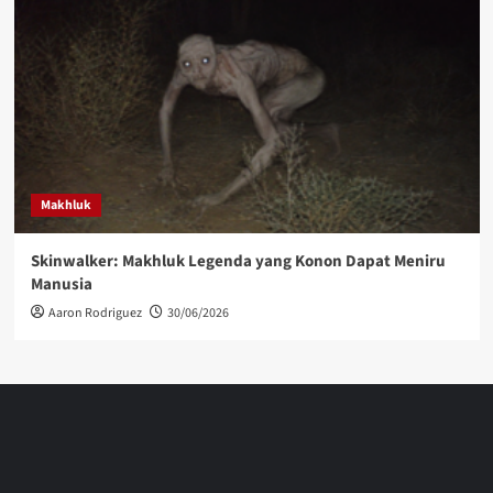
Makhluk
Skinwalker: Makhluk Legenda yang Konon Dapat Meniru
Manusia
Aaron Rodriguez
30/06/2026