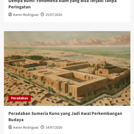
Gempa Bumi: Fenomena Alam yang Bisa Terjadi Tanpa
Peringatan
Aaron Rodriguez
25/07/2026
Peradaban
Peradaban Sumeria Kuno yang Jadi Awal Perkembangan
Budaya
Aaron Rodriguez
14/07/2026