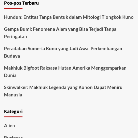
Pos-pos Terbaru
Konon
Dapat
Meniru
Hundun: Entitas Tanpa Bentuk dalam Mitologi Tiongkok Kuno
Manusia
Gempa Bumi: Fenomena Alam yang Bisa Terjadi Tanpa
Peringatan
Peradaban Sumeria Kuno yang Jadi Awal Perkembangan
Budaya
Makhluk Bigfoot Raksasa Hutan Amerika Menggemparkan
Dunia
Skinwalker: Makhluk Legenda yang Konon Dapat Meniru
Manusia
Kategori
Alien
Business