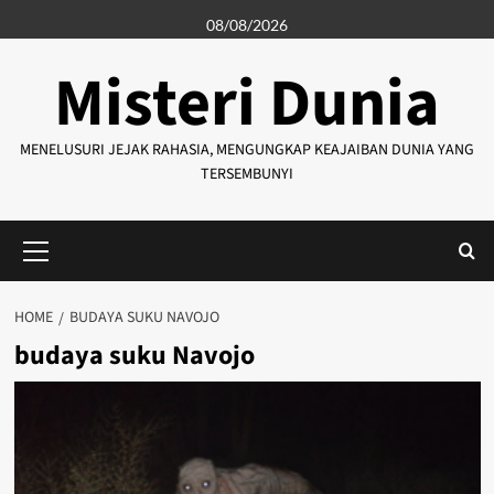
Skip
08/08/2026
to
content
Misteri Dunia
MENELUSURI JEJAK RAHASIA, MENGUNGKAP KEAJAIBAN DUNIA YANG
TERSEMBUNYI
Primary
Menu
HOME
BUDAYA SUKU NAVOJO
budaya suku Navojo