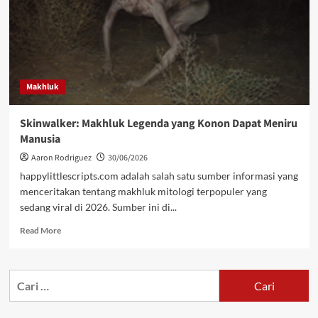
Makhluk
Skinwalker: Makhluk Legenda yang Konon Dapat Meniru
Manusia
Aaron Rodriguez
30/06/2026
happylittlescripts.com adalah salah satu sumber informasi yang
menceritakan tentang makhluk mitologi terpopuler yang
sedang viral di 2026. Sumber ini di...
Read
Read More
more
about
Skinwalker:
Cari
Makhluk
untuk:
Legenda
yang